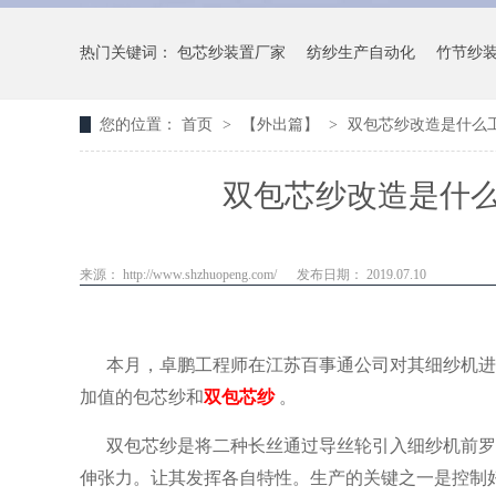
热门关键词：
包芯纱装置厂家
纺纱生产自动化
竹节纱
您的位置：
首页
>
【外出篇】
>
双包芯纱改造是什么
双包芯纱改造是什
来源： http://www.shzhuopeng.com/
发布日期： 2019.07.10
本月，卓鹏工程师在江苏百事通公司对其细纱机进
加值的包芯纱和
双包芯纱
。
双包芯纱是将二种长丝通过导丝轮引入细纱机前罗
伸张力。让其发挥各自特性。生产的关键之一是控制